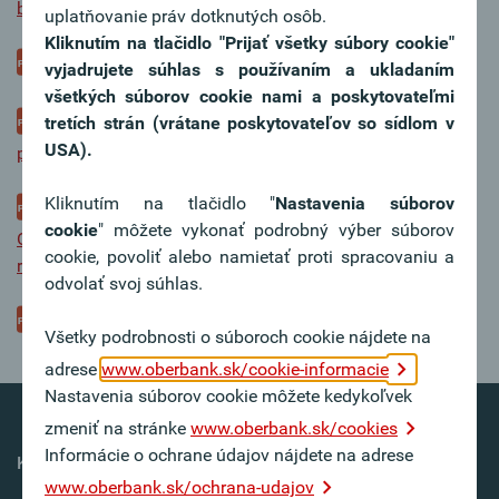
bezhotovostný platobný styk
uplatňovanie práv dotknutých osôb.
Kliknutím na tlačidlo "Prijať všetky súbory cookie"
Podmienky vydávania a používania platobných kariet
vyjadrujete súhlas s používaním a ukladaním
všetkých súborov cookie nami a poskytovateľmi
tretích strán (vrátane poskytovateľov so sídlom v
Obchodné podmienky pre internetbanking (Klientsky
USA).
portál Oberbank) a aplikáciu Oberbank App
Kliknutím na tlačidlo "
Nastavenia súborov
Licenčné podmienky používania systému MultiCash
cookie
" môžete vykonať podrobný výber súborov
Oberbank AG pobočka zahraničnej banky v Slovenskej
cookie, povoliť alebo namietať proti spracovaniu a
republike
odvolať svoj súhlas.
Podmienky diaľkového prenosu dát
Všetky podrobnosti o súboroch cookie nájdete na
adrese
www.oberbank.sk/cookie-informacie
Nastavenia súborov cookie môžete kedykoľvek
zmeniť na stránke
www.oberbank.sk/cookies
Informácie o ochrane údajov nájdete na adrese
Krajiny
www.oberbank.sk/ochrana-udajov