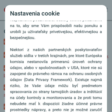
Naša webová stránka používa súbory cookie, ktoré
sa ukladajú v počítači používateľa. Súbory cookie
Nastavenia cookie
sú malé textové súbory, ktoré umožňujú
rozpoznanie používateľa. Súbory cookie používame
na to, aby sme Vám prispôsobili našu ponuku a
Obchodné podmienky
urobili ju užívateľsky prívetivejšou, efektívnejšou a
bezpečnejšou.
Všeobecné obchodné podmienky Oberbank
Niektorí z našich partnerských poskytovateľov
služieb sídlia v tretích krajinách, pre ktoré Európska
Všeobecné podmienky pre poskytovanie úverov a záruk
komisia nestanovila primeranú úroveň ochrany
údajov, alebo v spoločnostiach v USA, ktoré nie sú
Všeobecné podmienky pre poskytovanie úverov na
zapojené do právneho rámca na ochranu osobných
bývanie
údajov (Data Privacy Framework). Existuje najmä
riziko, že Vaše údaje môžu byť predmetom
Všeobecné podmienky pre poskytovanie
spracovania zo strany tamojších úradov a inštitúcií
spotrebiteľských úverov
na účely kontroly a monitorovania a že proti tomu
nebudete mať k dispozícii žiadne účinné právne
Obchodné podmienky pre vedenie účtov a
prostriedky nápravy, a preto nie je možné zaručiť