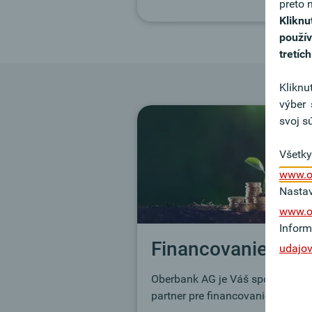
preto 
Kliknu
použí
tretíc
Kliknut
výber 
svoj s
Všetky
www.ob
Nastav
www.o
Inform
Financovanie
udajo
Oberbank AG je Váš spoľahlivý
partner pre financovanie.