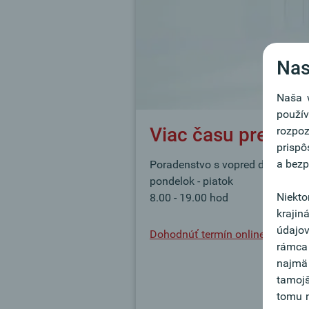
Nas
Naša w
použí
Viac času pre vás!
rozpo
prispô
a bezp
Poradenstvo s vopred dohodnut
pondelok - piatok
Niekto
8.00 - 19.00 hod
krajin
údajov
Dohodnúť termín online
rámca
najmä
tamojš
tomu n