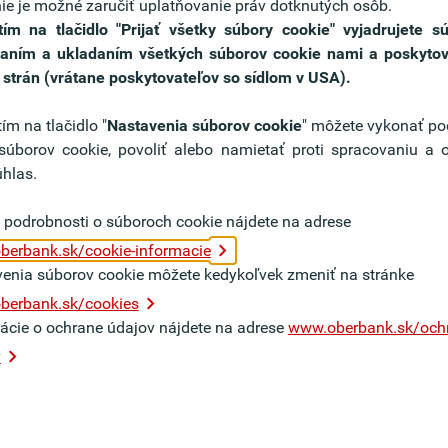
nie je možné zaručiť uplatňovanie práv dotknutých osôb.
tím na tlačidlo "Prijať všetky súbory cookie" vyjadrujete s
vaním a ukladaním všetkých súborov cookie nami a poskytov
h strán (vrátane poskytovateľov so sídlom v USA).
ím na tlačidlo "
Nastavenia súborov cookie
" môžete vykonať p
súborov cookie, povoliť alebo namietať proti spracovaniu a 
úhlas.
 podrobnosti o súboroch cookie nájdete na adrese
erbank.sk/cookie-informacie
enia súborov cookie môžete kedykoľvek zmeniť na stránke
berbank.sk/cookies
ácie o ochrane údajov nájdete na adrese
www.oberbank.sk/och
Bežné účty a
Ob
v
platobný styk
s r
Naše balíky služieb sú nastavené na
Univ