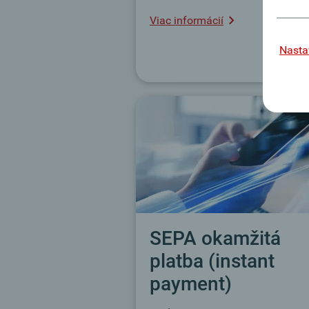
Viac informácií
Nasta
SEPA okamžitá
platba (instant
payment)