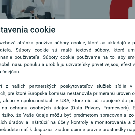
tavenia cookie
ebová stránka používa súbory cookie, ktoré sa ukladajú v p
vateľa. Súbory cookie sú malé textové súbory, ktoré um
Blokácia platob
znanie používateľa. Súbory cookie používame na to, aby s
sobili našu ponuku a urobili ju užívateľsky prívetivejšou, efektí
Oberbank
ečnejšou.
ým termínom:
Oberbank Mastercard
rí z našich partnerských poskytovateľov služieb sídlia v 
Okamžitá blokácia 24 hodí
ách, pre ktoré Európska komisia nestanovila primeranú úroveň 
Formulár pre blokáciu
, alebo v spoločnostiach v USA, ktoré nie sú zapojené do p
 na ochranu osobných údajov (Data Privacy Framework). Ex
 riziko, že Vaše údaje môžu byť predmetom spracovania zo 
ích úradov a inštitúcií na účely kontroly a monitorovania a ž
ebudete mať k dispozícii žiadne účinné právne prostriedky náp