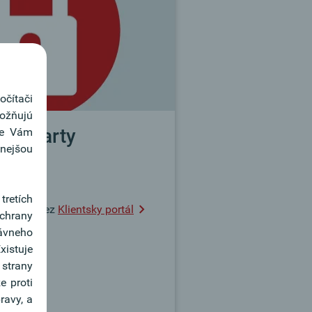
očítači
ožňujú
nej karty
me Vám
vnejšou
tretích
n denne cez
Klientsky portál
ochrany
rávneho
istuje
strany
e proti
ravy, a