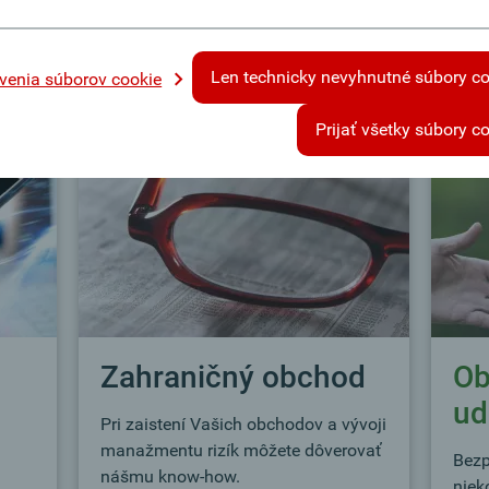
Vaše nároky.
ucel
prod
Viac informácií
Len technicky nevyhnutné súbory c
venia súborov cookie
Viac
Prijať všetky súbory c
Zahraničný obchod
Ob
ud
Pri zaistení Vašich obchodov a vývoji
manažmentu rizík môžete dôverovať
Bezp
nášmu know-how.
niek