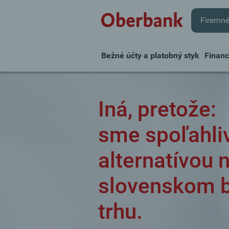
Firemné
Bežné účty a platobný styk
Finan
Iná, pretože:
sme spoľahli
alternatívou 
slovenskom 
trhu.