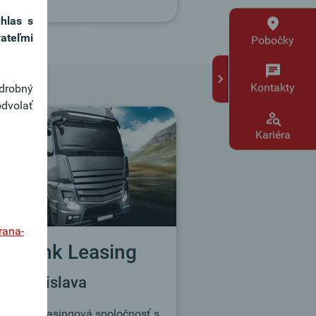
úhlas s
ateľmi
Pobočky
Kontakty
odrobný
odvolať
Kariéra
rana-
erbank Leasing
.o., Bratislava
erzálna leasingová spoločnosť s