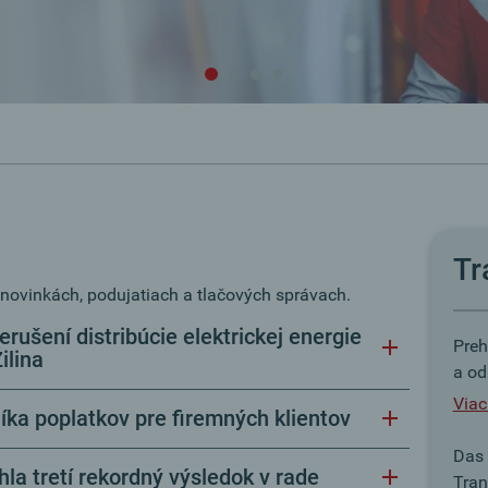
Tr
novinkách, podujatiach a tlačových správach.
rušení distribúcie elektrickej energie
Preh
ilina
a od
Viac
ka poplatkov pre firemných klientov
Da
la tretí rekordný výsledok v rade
Tra