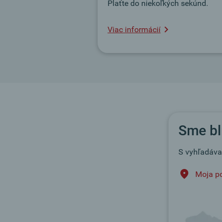
Plaťte do niekoľkých sekúnd.
Viac informácií
Sme bl
S vyhľadáva
Moja p