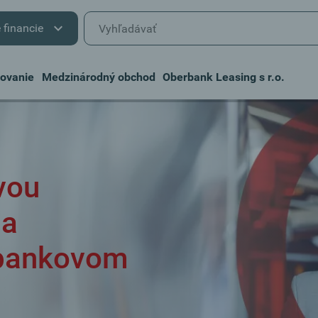
 financie
covanie
Medzinárodný obchod
Oberbank Leasing s r.o.
vou
na
bankovom