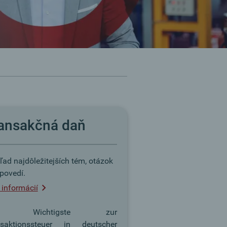
ansakčná daň
ľad najdôležitejších tém, otázok
povedí.
 informácií
s Wichtigste zur
nsaktionssteuer in deutscher