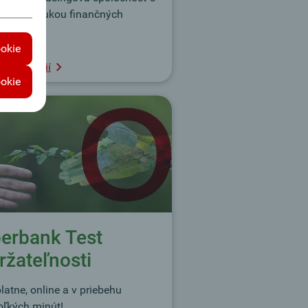
enou ponukou finančných
uktov.
ookie
 informácií
ookie
erbank Test
ržateľnosti
latne, online a v priebehu
oľkých minút!