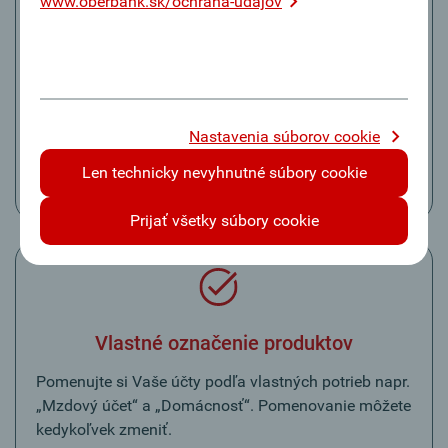
www.oberbank.sk/ochrana-udajov
Jeden formulár pre Vaše transakcie
Na základe zadaných údajov, ako napr. IBAN,
Klientsky portál Oberbank rozpozná, o aký typ
Nastavenia súborov cookie
prevodu ide: tuzemský či cezhraničný prevod, vlastný
prevod alebo trvalý príkaz.
Len technicky nevyhnutné súbory cookie
Prijať všetky súbory cookie
Vlastné označenie produktov
Pomenujte si Vaše účty podľa vlastných potrieb napr.
„Mzdový účet“ a „Domácnosť“. Pomenovanie môžete
kedykoľvek zmeniť.