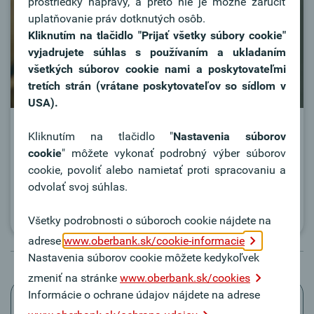
prostriedky nápravy, a preto nie je možné zaručiť
uplatňovanie práv dotknutých osôb.
Kliknutím na tlačidlo "Prijať všetky súbory cookie"
vyjadrujete súhlas s používaním a ukladaním
všetkých súborov cookie nami a poskytovateľmi
tretích strán (vrátane poskytovateľov so sídlom v
USA).
Oberbank Security App
Kliknutím na tlačidlo "
Nastavenia súborov
cookie
" môžete vykonať podrobný výber súborov
Komfortná a bezpečná autorizácia s Oberbank
cookie, povoliť alebo namietať proti spracovaniu a
Security App.
odvolať svoj súhlas.
Security App
Všetky podrobnosti o súboroch cookie nájdete na
adrese
www.oberbank.sk/cookie-informacie
Nastavenia súborov cookie môžete kedykoľvek
zmeniť na stránke
www.oberbank.sk/cookies
Informácie o ochrane údajov nájdete na adrese