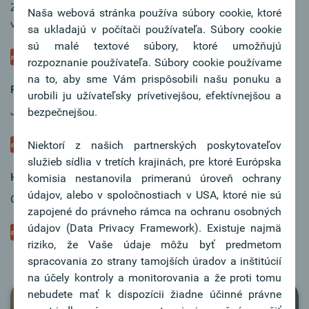
Zistite stav príkazov, spravujte trvalé príkazy, platobné
Naša webová stránka používa súbory cookie, ktoré
vzory a príjemcov.
sa ukladajú v počítači používateľa. Súbory cookie
sú malé textové súbory, ktoré umožňujú
Stiahnutie súborov
rozpoznanie používateľa. Súbory cookie používame
na to, aby sme Vám prispôsobili našu ponuku a
Platobný príkaz
urobili ju užívateľsky prívetivejšou, efektívnejšou a
Jednoduché zadanie a autorizácia platobných príkazov.
bezpečnejšou.
Niektorí z našich partnerských poskytovateľov
Stiahnutie súborov
služieb sídlia v tretích krajinách, pre ktoré Európska
Hromadný príkaz
komisia nestanovila primeranú úroveň ochrany
údajov, alebo v spoločnostiach v USA, ktoré nie sú
Chcete zrealizovať 300 platobných príkazov naraz?
zapojené do právneho rámca na ochranu osobných
údajov (Data Privacy Framework). Existuje najmä
Stiahnutie súborov
riziko, že Vaše údaje môžu byť predmetom
spracovania zo strany tamojších úradov a inštitúcií
na účely kontroly a monitorovania a že proti tomu
nebudete mať k dispozícii žiadne účinné právne