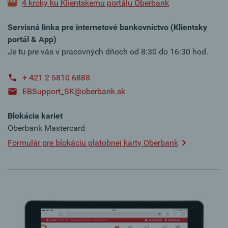
4 kroky ku Klientskemu portálu Oberbank
Servisná linka pre internetové bankovníctvo (Klientsky
portál & App)
Je tu pre vás v pracovných dňoch od 8:30 do 16:30 hod.
+ 421 2 5810 6888
EBSupport_SK@oberbank.sk
Blokácia kariet
Oberbank Mastercard
Formulár pre blokáciu platobnej karty Oberbank