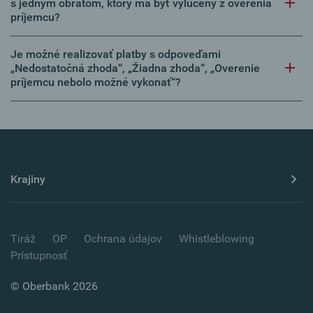
s jedným obratom, ktorý má byť vylúčený z overenia
príjemcu?
Je možné realizovať platby s odpoveďami
„Nedostatočná zhoda“, „Žiadna zhoda“, „Overenie
príjemcu nebolo možné vykonať“?
Krajiny
Tiráž
OP
Ochrana údajov
Whistleblowing
Prístupnosť
© Oberbank 2026