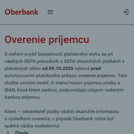
Overenie príjemcu
S cieľom zvýšiť bezpečnosť platobného styku sa pri
všetkých SEPA prevodoch a SEPA okamžitých platbách z
platobných účtov
od 09.10.2025
vykoná
pred
autorizovaním platobného príkazu overenie príjemcu. Táto
služba umožní overiť, či meno/názov príjemcu platby a
IBAN, ktoré klient zadáva, zodpovedajú údajom vedeným
bankou príjemcu.
Klient – odosielateľ platby obdrží okamžite informáciu
s výsledkom overenia, v prípade Oberbank môže byť
spätná väzba nasledovná:
Zhoda