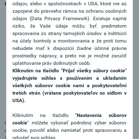
údajov, alebo v spoločnostiach v USA, ktoré nie sú
Naše odporúčania týkajúce sa overovania príjemcov:
zapojené do právneho rámca na ochranu osobných
Skontrolujte svoje platobné procesy a systémy, či nie
údajov (Data Privacy Framework). Existuje najmä
sú potrebné úpravy v súvislosti so zmenami
riziko, že Vaše údaje môžu byť predmetom
(nakladanie s informáciami o výsledkoch z overenia
spracovania zo strany tamojších úradov a inštitúcií
príjemcov)
na účely kontroly a monitorovania a že proti tomu
Skontrolujte, či je na vašich faktúrach uvedené
nebudete mať k dispozícii žiadne účinné právne
správne meno/názov príjemcu, použite na faktúrach
prostriedky nápravy, a preto nie je možné zaručiť
QR kód. Ak sa vaše obchodné meno líši od
uplatňovanie práv dotknutých osôb.
skutočného názvu spoločnosti, obráťte sa na svojho
Kliknutím na tlačidlo "Prijať všetky súbory cookie"
poradcu alebo ako platiteľ použite QR kódy na
vyjadrujete súhlas s používaním a ukladaním
faktúrach.
všetkých súborov cookie nami a poskytovateľmi
Pravidelne aktualizujte údaje o príjemcoch vo svojich
tretích strán (vrátane poskytovateľov so sídlom v
systémoch. V prípade pravidelných a overených
USA).
údajov o príjemcoch pri hromadných prevodoch
zvážte upustenie od overovania príjemcov.
Kliknutím na tlačidlo "
Nastavenia súborov
cookie
" môžete vykonať podrobný výber súborov
Upozornenie: Overenie príjemcu je opatrenie, ktorého
cookie, povoliť alebo namietať proti spracovaniu a
cieľom je zvýšiť bezpečnosť SEPA platieb. Upozorňujeme,
odvolať svoj súhlas.
že bez ohľadu na výsledok overenia príjemcu je potrebné