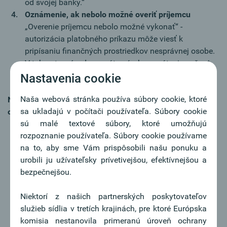
od svojej banky.“
Oznámenie, ak nebolo možné overiť príjemcu
„Overenie príjemcu nebolo možné vykonať“ -
autorizácia platobného príkazu môže viesť k
pripísaniu finančných prostriedkov nesprávnej osobe.
V takomto prípade nemáte nárok na vrátenie peňazí
od svojej banky.“
Nastavenia cookie
Naša webová stránka používa súbory cookie, ktoré
Nasledujúce platobné príkazy sú vyňaté z procesu
sa ukladajú v počítači používateľa. Súbory cookie
overenia príjemcu:
sú malé textové súbory, ktoré umožňujú
Prevody mimo priestoru EHP
rozpoznanie používateľa. Súbory cookie používame
Prevody, ktoré nie sú realizované v EUR
na to, aby sme Vám prispôsobili našu ponuku a
SEPA inkasá
urobili ju užívateľsky prívetivejšou, efektívnejšou a
SEPA urgentné prevody
bezpečnejšou.
Prevody z/na účty, ktoré nie sú platobnými účtami
(napr. sporiace účty, úverové účty)
Niektorí z našich partnerských poskytovateľov
Firmy môžu pri hromadných príkazoch upustiť od
služieb sídlia v tretích krajinách, pre ktoré Európska
overovania príjemcu (Opt-Out)
komisia nestanovila primeranú úroveň ochrany