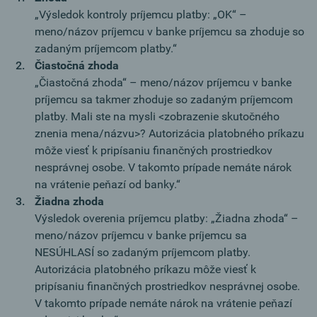
„Výsledok kontroly príjemcu platby: „OK“ –
meno/názov príjemcu v banke príjemcu sa zhoduje so
zadaným príjemcom platby.“
Čiastočná zhoda
„Čiastočná zhoda“ – meno/názov príjemcu v banke
príjemcu sa takmer zhoduje so zadaným príjemcom
platby. Mali ste na mysli <zobrazenie skutočného
znenia mena/názvu>? Autorizácia platobného príkazu
môže viesť k pripísaniu finančných prostriedkov
nesprávnej osobe. V takomto prípade nemáte nárok
na vrátenie peňazí od banky.“
Žiadna zhoda
Výsledok overenia príjemcu platby: „Žiadna zhoda“ –
meno/názov príjemcu v banke príjemcu sa
NESÚHLASÍ so zadaným príjemcom platby.
Autorizácia platobného príkazu môže viesť k
pripísaniu finančných prostriedkov nesprávnej osobe.
V takomto prípade nemáte nárok na vrátenie peňazí