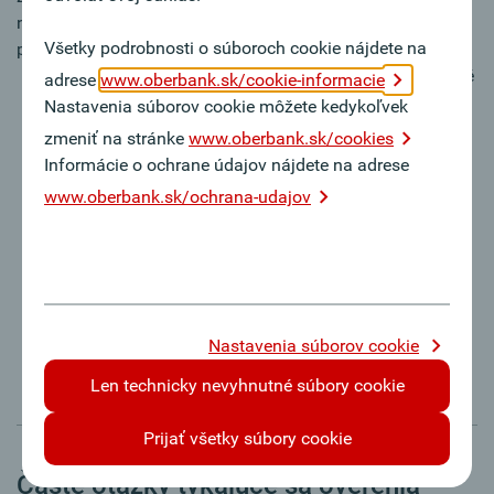
naďalej dodržiavať nižšie uvedené opatrenia na ochranu
Všetky podrobnosti o súboroch cookie nájdete na
pred podvodnými platbami:
Neklikajte na odkazy na prihlasovacie stránky zaslané
adrese
www.oberbank.sk/cookie-informacie
prostredníctvom SMS alebo WhatsApp!
Nastavenia súborov cookie môžete kedykoľvek
Pred kliknutím na odkazy v e-mailoch skontrolujte
zmeniť na stránke
www.oberbank.sk/cookies
odosielateľa a uvedený odkaz!
Informácie o ochrane údajov nájdete na adrese
Presne skontrolujte platobné údaje (suma, IBAN
www.oberbank.sk/ochrana-udajov
príjemcu...) a autorizujte len prevody/kartové
transakcie, ktoré ste zadali sami!
Nikdy neposkytujte aktivačné kódy (QR) a tretím
osobám (prostredníctvom fotografie, snímky
obrazovky atď.)!
Oberbank nikdy nebude od vás vyžadovať dôverné
Nastavenia súborov cookie
údaje (napr. heslá atď.).
Len technicky nevyhnutné súbory cookie
Prijať všetky súbory cookie
Časté otázky týkajúce sa overenia