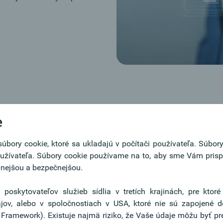
nované vklady
e
bory cookie, ktoré sa ukladajú v počítači používateľa. Súbory
čne ovplyvniť Vaše výsledky podnikania. Modernými produktov
žívateľa. Súbory cookie používame na to, aby sme Vám prispô
bchodov môžeme dopomôcť k Vašim úspechom pri obchodovaní 
ívnejšou a bezpečnejšou.
 poskytovateľov služieb sídlia v tretích krajinách, pre kto
 predaj cudzej meny za EUR (alebo za inú cudziu menu) za urči
jov, alebo v spoločnostiach v USA, ktoré nie sú zapojené
 obchodu. Cudzie meny sa stanovia v dvoch kurzoch: kurzom po
 Framework). Existuje najmä riziko, že Vaše údaje môžu byť p