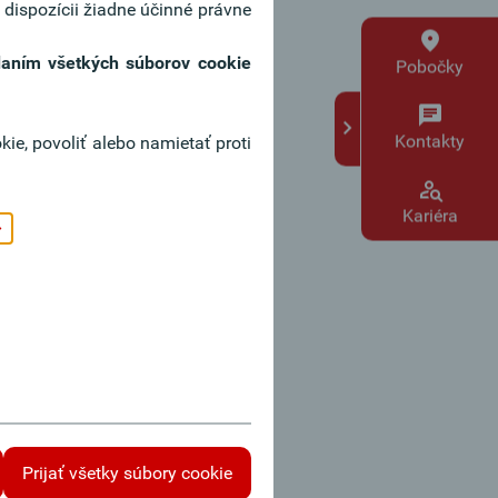
 dispozícii žiadne účinné právne
adaním všetkých súborov cookie
alebo období v budúcnosti za kurz,
Pobočky
Kontakty
ie, povoliť alebo namietať proti
urz. Pri dosiahnutí želaného kurzu
Kariéra
Prijať všetky súbory cookie