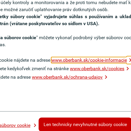
a účely kontroly a monitorovania a že proti tomu nebudete mať k
e je možné zaručiť uplatňovanie práv dotknutých osôb.
y
 všetky súbory cookie" vyjadrujete súhlas s používaním a ukl
 kúpiť alebo predať určitú sumu v cudzej mene v určitom čase 
strán (vrátane poskytovateľov so sídlom v USA).
u.
a súborov cookie
" môžete vykonať podrobný výber súborov cook
bchod
as.
ovných hodín trvalo zúčastňuje na trhu svojou požiadavkou na k
zákazník informovaný.
cookie nájdete na adrese
www.oberbank.sk/cookie-informacie
ete kedykoľvek zmeniť na stránke
www.oberbank.sk/cookies
jdete na adrese
www.oberbank.sk/ochrana-udajov
Úroky, kurzy,
poplatky
h
Informácie o bankových
rajín.
Len technicky nevyhnutné súbory cookie
súborov cookie
poplatkoch, úrokových sadzbách