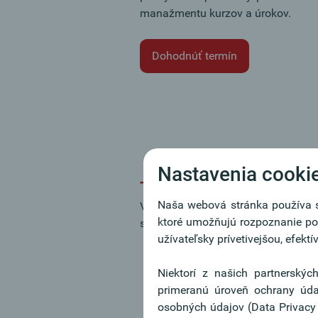
manažmentu kurzov a úrokov.
Dohodnúť termín
Zaistenie kurzov
Termí
Nastavenia cooki
Naša webová stránka používa sú
Výkyvy výmenných kurzov môžu zna
ktoré umožňujú rozpoznanie pou
servisom a rýchlou realizáciou o
užívateľsky prívetivejšou, efekt
Spotové obchody
Niektorí z našich partnerských
Spotový obchod je nákup alebo
primeranú úroveň ochrany úda
dva pracovné dni po uzavretí
osobných údajov (Data Privacy
EUR/USD: 1,3000/1,3100.