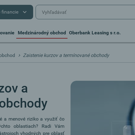
 financie
covanie
Medzinárodný obchod
Oberbank Leasing s r.o.
 obchod
Zaistenie kurzov a termínované obchody
zov a
 obchody
é a menové riziko a využiť čo
ýchto oblastiach? Radi Vám
strojoch vhodných pre oblasť