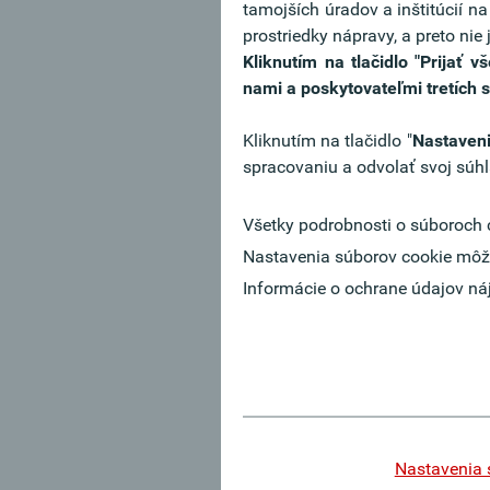
tamojších úradov a inštitúcií n
prostriedky nápravy, a preto ni
Devízové termínované obchod
Kliknutím na tlačidlo "Prijať
Termínovaný obchod je záväzok
nami a poskytovateľmi tretích 
stanovený pri uzavretí obchod
Kliknutím na tlačidlo "
Nastaveni
Limitný príkaz na devízový o
spracovaniu a odvolať svoj súhl
Zákazník sa počas našich prac
sa príkaz vykoná o čom bude 
Všetky podrobnosti o súboroch 
Nastavenia súborov cookie môž
Informácie o ochrane údajov ná
Prognózy
Na nasledujúcich stránkac
nájdete informácie o vývoji
hospodárstva jednotlivých k
Nastavenia 