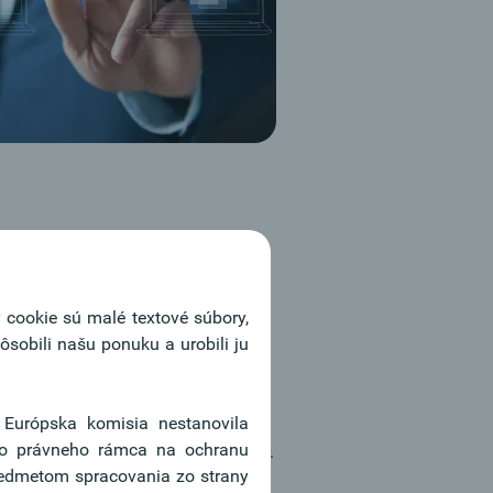
 cookie sú malé textové súbory,
ými riešeniami, individuálnym
sobili našu ponuku a urobili ju
s cudzími menami.
ré Európska komisia nestanovila
tý kurz s dodávkou alebo platbou
 do právneho rámca na ochranu
núkaným a kurzom predajným: napr.
redmetom spracovania zo strany