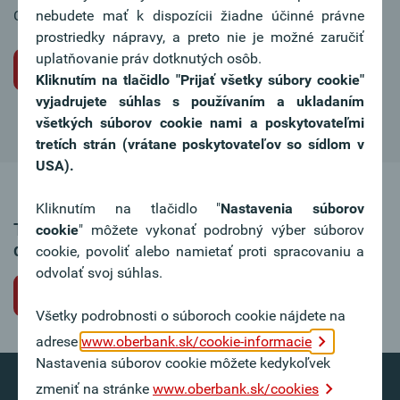
Chcete sa tiež stať súčasťou nášho tímu?
nebudete mať k dispozícii žiadne účinné právne
prostriedky nápravy, a preto nie je možné zaručiť
uplatňovanie práv dotknutých osôb.
Iniciatívna žiadosť o miesto
Kliknutím na tlačidlo "Prijať všetky súbory cookie"
vyjadrujete súhlas s používaním a ukladaním
všetkých súborov cookie nami a poskytovateľmi
tretích strán (vrátane poskytovateľov so sídlom v
USA).
Kliknutím na tlačidlo "
Nastavenia súborov
Táto ponuka pracovného miesta už nie je k
cookie
" môžete vykonať podrobný výber súborov
dispozícii.
cookie, povoliť alebo namietať proti spracovaniu a
odvolať svoj súhlas.
Späť na voľné pracovné miesta
Všetky podrobnosti o súboroch cookie nájdete na
adrese
www.oberbank.sk/cookie-informacie
Nastavenia súborov cookie môžete kedykoľvek
zmeniť na stránke
www.oberbank.sk/cookies