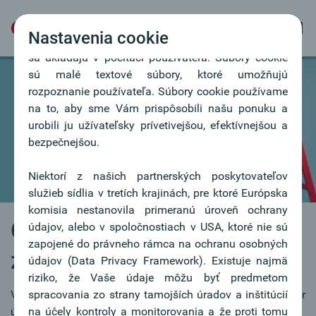
Nastavenia cookie
Naša webová stránka používa súbory cookie, ktoré
sa ukladajú v počítači používateľa. Súbory cookie
sú malé textové súbory, ktoré umožňujú
rozpoznanie používateľa. Súbory cookie používame
na to, aby sme Vám prispôsobili našu ponuku a
urobili ju užívateľsky prívetivejšou, efektívnejšou a
bezpečnejšou.
Niektorí z našich partnerských poskytovateľov
služieb sídlia v tretích krajinách, pre ktoré Európska
komisia nestanovila primeranú úroveň ochrany
Oberbank ako
údajov, alebo v spoločnostiach v USA, ktoré nie sú
zapojené do právneho rámca na ochranu osobných
zamestnávateľ
údajov (Data Privacy Framework). Existuje najmä
riziko, že Vaše údaje môžu byť predmetom
Viac než 2.000 zamestnancov predstavuje dôležitý faktor
spracovania zo strany tamojších úradov a inštitúcií
úspechu.
na účely kontroly a monitorovania a že proti tomu