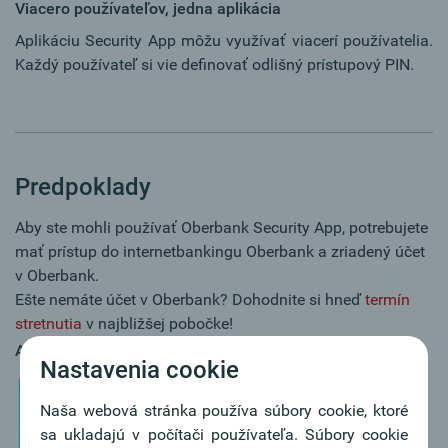
Viacero používateľov, jedna aplikácia
Aplikáciu Security App môžu využívať viacerí používatelia.
Každý používateľ si vie definovať odlišný prístupový PIN.
Predpoklady
Aby ste mohli používať Oberbank Security App, potrebujete
mať prístup do internetbankingu Oberbank a zriadený účet
v Oberbank.
Ešte nemáte účet v Oberbank? Dohodnite si hneď
termín
stretnutia
v najbližšej pobočke!
Android App
Nastavenia cookie
Naša webová stránka používa súbory cookie, ktoré
sa ukladajú v počítači používateľa. Súbory cookie