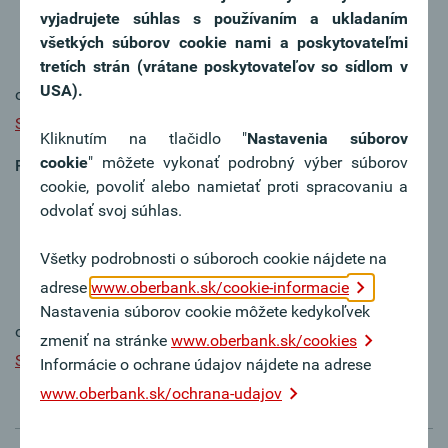
vyjadrujete súhlas s používaním a ukladaním
všetkých súborov cookie nami a poskytovateľmi
tretích strán (vrátane poskytovateľov so sídlom v
USA).
od verzie Windows
Stiahnuť
Kliknutím na tlačidlo "
Nastavenia súborov
cookie
" môžete vykonať podrobný výber súborov
PC verzia pre MacOS
cookie, povoliť alebo namietať proti spracovaniu a
odvolať svoj súhlas.
Všetky podrobnosti o súboroch cookie nájdete na
adrese
www.oberbank.sk/cookie-informacie
Nastavenia súborov cookie môžete kedykoľvek
od verzie MacOS 10.14
zmeniť na stránke
www.oberbank.sk/cookies
Stiahnuť
Informácie o ochrane údajov nájdete na adrese
www.oberbank.sk/ochrana-udajov