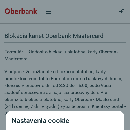
Blokácia kariet Oberbank Mastercard
Formulár – žiadosť o blokáciu platobnej karty Oberbank
Mastercard
V prípade, že požiadate o blokáciu platobnej karty
prostredníctvom tohto Formuláru mimo bankových hodín,
ktoré sú v pracovné dni od 8:30 do 15:00, bude Vaša
žiadosť spracovaná až najbližší pracovný deň. Pre
okamžitú blokáciu platobnej karty Oberbank Mastercard
(24 h denne, 7 dní v týždni) využite prosím Klientsky portál -
Správa kariet.
Nastavenia cookie
IBAN:*