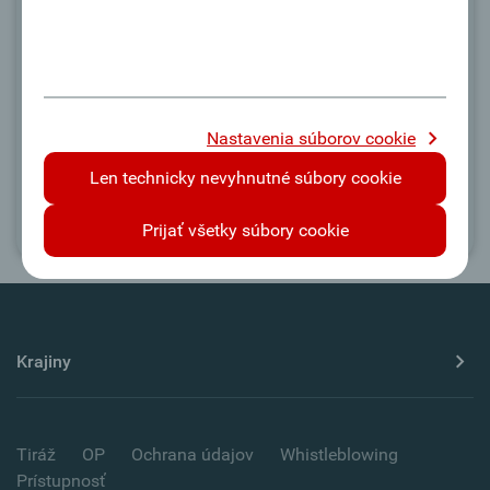
Okamžitá blokácia 24 hodín denne cez
Správa kariet -
Klientsky portál
Nastavenia súborov cookie
Len technicky nevyhnutné súbory cookie
Prijať všetky súbory cookie
Krajiny
Tiráž
OP
Ochrana údajov
Whistleblowing
Prístupnosť