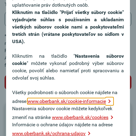
Telefónne číslo / Telefonnummer / telephone number:
uplatňovanie práv dotknutých osôb.
Vyžadované
Kliknutím na tlačidlo "Prijať všetky súbory cookie"
vyjadrujete súhlas s používaním a ukladaním
všetkých súborov cookie nami a poskytovateľmi
tretích strán (vrátane poskytovateľov so sídlom v
*Povinné polia: Prosím vyplňte tieto údaje, len tak bude
USA).
môcť byť Vaša požiadavka spracovaná. / Pflichtfelder:
Füllen Sie diese Felder bitte aus. Nur so können wir Ihre
Kliknutím na tlačidlo "
Nastavenia súborov
Anliegen/Wünsche bearbeiten. / Mandatory fields: Please
cookie
" môžete vykonať podrobný výber súborov
fill in these fields and we can process your requests.
cookie, povoliť alebo namietať proti spracovaniu a
odvolať svoj súhlas.
Odoslať
Všetky podrobnosti o súboroch cookie nájdete na
adrese
www.oberbank.sk/cookie-informacie
Nastavenia súborov cookie môžete kedykoľvek
Blokácia kariet
zmeniť na stránke
www.oberbank.sk/cookies
Informácie o ochrane údajov nájdete na adrese
Oberbank Mastercard
www.oberbank.sk/ochrana-udajov