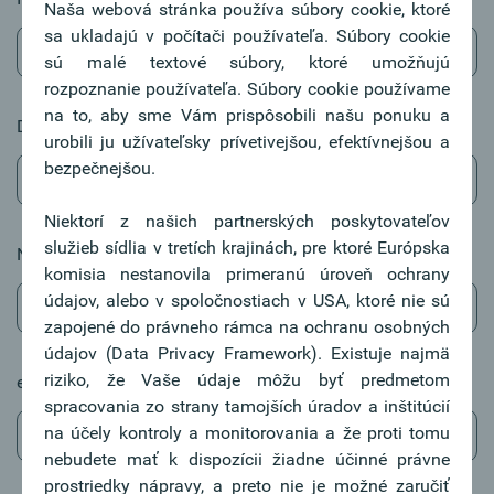
Naša webová stránka používa súbory cookie, ktoré
Vyžadované
sa ukladajú v počítači používateľa. Súbory cookie
sú malé textové súbory, ktoré umožňujú
rozpoznanie používateľa. Súbory cookie používame
na to, aby sme Vám prispôsobili našu ponuku a
Držiteľ karty / Karteninhaber / card holder:*
Vyžadované
urobili ju užívateľsky prívetivejšou, efektívnejšou a
bezpečnejšou.
Niektorí z našich partnerských poskytovateľov
služieb sídlia v tretích krajinách, pre ktoré Európska
Názov účtu / Kontobezeichnung / account name:*
Vyžadované
komisia nestanovila primeranú úroveň ochrany
údajov, alebo v spoločnostiach v USA, ktoré nie sú
zapojené do právneho rámca na ochranu osobných
údajov (Data Privacy Framework). Existuje najmä
riziko, že Vaše údaje môžu byť predmetom
eMail:*
Vyžadované
spracovania zo strany tamojších úradov a inštitúcií
na účely kontroly a monitorovania a že proti tomu
nebudete mať k dispozícii žiadne účinné právne
prostriedky nápravy, a preto nie je možné zaručiť