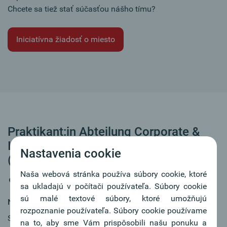
Chcete sa tiež stať súčasťou nášho tímu?
Iniciatívna žiadosť o miesto
Praktikant:in Abteilung Corporate &
International Finance (w/m/d), Teilzeit
Nastavenia cookie
(mind. 20h) oder Vollzeit
Naša webová stránka používa súbory cookie, ktoré
Linz
sa ukladajú v počítači používateľa. Súbory cookie
sú malé textové súbory, ktoré umožňujú
Náš spoločný cieľ:
rozpoznanie používateľa. Súbory cookie používame
Sie möchten neben Ihrem Studium erste Berufserfahrung
na to, aby sme Vám prispôsobili našu ponuku a