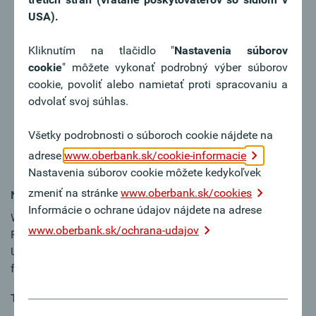
Schwerpunkt (idealerweise Studium, mind. jedoch
USA).
Maturaniveau)
Sie verfügen über sehr gute EDV-Kenntnisse
Kliknutím na tlačidlo "
Nastavenia súborov
Sie sind flexibel, handeln verantwortungsbewusst und
cookie
" môžete vykonať podrobný výber súborov
arbeiten strukturiert und genau
cookie, povoliť alebo namietať proti spracovaniu a
Sie können Situationen aus verschiedenen
odvolať svoj súhlas.
Blickwinkeln betrachten und sich in andere
hineinversetzen. In schwierigen Situationen reagieren
Všetky podrobnosti o súboroch cookie nájdete na
Sie angemessen, bringen anderen Wertschätzung
adrese
www.oberbank.sk/cookie-informacie
entgegen und können auf Augenhöhe kommunizieren
Nastavenia súborov cookie môžete kedykoľvek
zmeniť na stránke
www.oberbank.sk/cookies
Naša ponuka:
Informácie o ochrane údajov nájdete na adrese
Wir bieten Ihnen eine interessante Gelegenheit, Theorie und
www.oberbank.sk/ochrana-udajov
Praxis zu verbinden und spannende Einblicke in unser
Unternehmen zu erhalten! Das Bruttomonatsgehalt beträgt
für diese Tätigkeit EUR 2.619,73 auf Vollzeitbasis.
Typ úväzku: