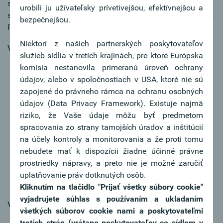
sammeln und sich Kenntnisse über Bankprodukte und -
urobili ju užívateľsky prívetivejšou, efektívnejšou a
services aneignen? Dann freuen wir uns im Rahmen dieses
bezpečnejšou.
Praktikums auf Ihre Mitarbeit!
Niektorí z našich partnerských poskytovateľov
Vaše najdôležitejšie úlohy:
služieb sídlia v tretích krajinách, pre ktoré Európska
Sie unterstützen unserer Firmenkund:innen beim
komisia nestanovila primeranú úroveň ochrany
Umstieg der Electronic Banking Software ELBA auf
údajov, alebo v spoločnostiach v USA, ktoré nie sú
unsere neue Onlineanwendung oBusiness.
zapojené do právneho rámca na ochranu osobných
Sie übernehmen Daten von der Electronic Banking
údajov (Data Privacy Framework). Existuje najmä
Software ELBA in die neue Onlineanwendung
riziko, že Vaše údaje môžu byť predmetom
oBusiness
spracovania zo strany tamojších úradov a inštitúcií
Sie übernehmen die Anwendungsschulung des neues
na účely kontroly a monitorovania a že proti tomu
Produkts oBusiness für unsere Firmenkund:innen
nebudete mať k dispozícii žiadne účinné právne
Sie beantworten Anfragen unserer Firmenkund:innen
prostriedky nápravy, a preto nie je možné zaručiť
zur neuen Onlineanwendung oBusiness via Telefon
uplatňovanie práv dotknutých osôb.
und E-Mail
Kliknutím na tlačidlo "Prijať všetky súbory cookie"
vyjadrujete súhlas s používaním a ukladaním
Váš profil:
všetkých súborov cookie nami a poskytovateľmi
Erfolgreich abgeschlossene Ausbildung mit IT-
tretích strán (vrátane poskytovateľov so sídlom v