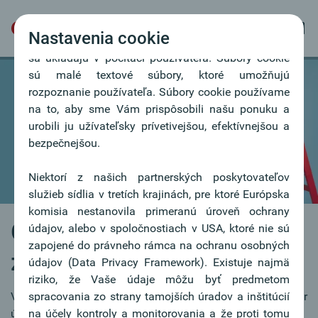
Nastavenia cookie
Naša webová stránka používa súbory cookie, ktoré
sa ukladajú v počítači používateľa. Súbory cookie
sú malé textové súbory, ktoré umožňujú
rozpoznanie používateľa. Súbory cookie používame
na to, aby sme Vám prispôsobili našu ponuku a
urobili ju užívateľsky prívetivejšou, efektívnejšou a
bezpečnejšou.
Niektorí z našich partnerských poskytovateľov
služieb sídlia v tretích krajinách, pre ktoré Európska
komisia nestanovila primeranú úroveň ochrany
Oberbank ako
údajov, alebo v spoločnostiach v USA, ktoré nie sú
zapojené do právneho rámca na ochranu osobných
zamestnávateľ
údajov (Data Privacy Framework). Existuje najmä
riziko, že Vaše údaje môžu byť predmetom
Viac než 2.000 zamestnancov predstavuje dôležitý faktor
spracovania zo strany tamojších úradov a inštitúcií
úspechu.
na účely kontroly a monitorovania a že proti tomu