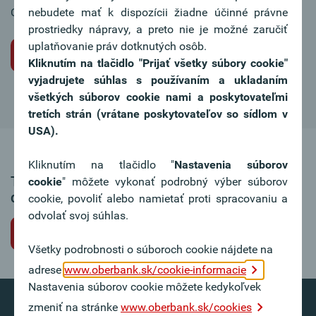
Chcete sa tiež stať súčasťou nášho tímu?
nebudete mať k dispozícii žiadne účinné právne
prostriedky nápravy, a preto nie je možné zaručiť
uplatňovanie práv dotknutých osôb.
Iniciatívna žiadosť o miesto
Kliknutím na tlačidlo "Prijať všetky súbory cookie"
vyjadrujete súhlas s používaním a ukladaním
všetkých súborov cookie nami a poskytovateľmi
tretích strán (vrátane poskytovateľov so sídlom v
USA).
Kliknutím na tlačidlo "
Nastavenia súborov
Táto ponuka pracovného miesta už nie je k
cookie
" môžete vykonať podrobný výber súborov
dispozícii.
cookie, povoliť alebo namietať proti spracovaniu a
odvolať svoj súhlas.
Späť na voľné pracovné miesta
Všetky podrobnosti o súboroch cookie nájdete na
adrese
www.oberbank.sk/cookie-informacie
Nastavenia súborov cookie môžete kedykoľvek
zmeniť na stránke
www.oberbank.sk/cookies