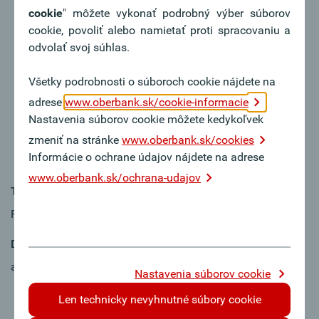
erfolgreich abgeschlossen und mehrjährige
cookie
" môžete vykonať podrobný výber súborov
Berufserfahrung im Kreditbereich. Alternativ verfügen
cookie, povoliť alebo namietať proti spracovaniu a
Sie über eine Ausbildung im Bankbereich mit
odvolať svoj súhlas.
qualifizierter Weiterbildung
Sie sind rasch im Erfassen komplexer Strukturen und
Všetky podrobnosti o súboroch cookie nájdete na
haben ein hohes analytisches Denkvermögen
adrese
www.oberbank.sk/cookie-informacie
Sie sind kommunikationsstark, konfliktfähig und
Nastavenia súborov cookie môžete kedykoľvek
belastbar
zmeniť na stránke
www.oberbank.sk/cookies
Sie handeln lösungsorientiert und arbeiten gerne im
Informácie o ochrane údajov nájdete na adrese
Team
www.oberbank.sk/ochrana-udajov
Typ úväzku:
Plný úväzok
Dátum nástupu:
ab sofort
Nastavenia súborov cookie
Len technicky nevyhnutné súbory cookie