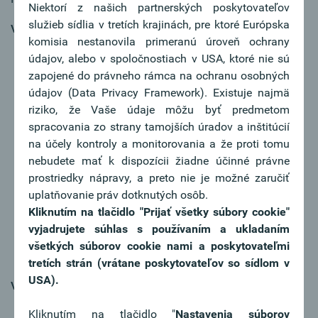
Niektorí z našich partnerských poskytovateľov
služieb sídlia v tretích krajinách, pre ktoré Európska
Vaše najdôležitejšie úlohy:
komisia nestanovila primeranú úroveň ochrany
Sie bearbeiten Kreditanträge und geben Ihre
údajov, alebo v spoločnostiach v USA, ktoré nie sú
qualifizierte Einschätzung an die
zapojené do právneho rámca na ochranu osobných
Kompetenzträger:innen weiter
údajov (Data Privacy Framework). Existuje najmä
Sie treffen Kreditentscheidungen im Rahmen Ihrer
riziko, že Vaše údaje môžu byť predmetom
eigenen Kompetenzen
spracovania zo strany tamojších úradov a inštitúcií
Sie sind verantwortlich für die Abwicklung von
na účely kontroly a monitorovania a že proti tomu
Ratings, erstellen Bonitätsbeurteilungen auf Basis von
nebudete mať k dispozícii žiadne účinné právne
Einzel- und Konzernjahresabschlüssen und prüfen
prostriedky nápravy, a preto nie je možné zaručiť
Liegenschaftsbewertungen sowie Einkommens- und
uplatňovanie práv dotknutých osôb.
Vermögensverhältnisse
Kliknutím na tlačidlo "Prijať všetky súbory cookie"
Sie kontrollieren richtlinienkonforme Auflagen aus
vyjadrujete súhlas s používaním a ukladaním
Kreditbewilligungen und die Einhaltung der Oberbank-
všetkých súborov cookie nami a poskytovateľmi
Kreditstandards
tretích strán (vrátane poskytovateľov so sídlom v
USA).
Váš profil:
Sie haben ein betriebswirtschaftliches Studium
Kliknutím na tlačidlo "
Nastavenia súborov