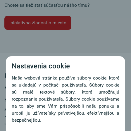
Chcete sa tiež stať súčasťou nášho tímu?
Iniciatívna žiadosť o miesto
Nastavenia cookie
Kreditreferent:in (m/w/d)
Naša webová stránka používa súbory cookie, ktoré
sa ukladajú v počítači používateľa. Súbory cookie
Esslingen
sú malé textové súbory, ktoré umožňujú
rozpoznanie používateľa. Súbory cookie používame
Náš spoločný cieľ:
na to, aby sme Vám prispôsobili našu ponuku a
Sie entscheiden über Kreditanträge, bereiten
urobili ju užívateľsky prívetivejšou, efektívnejšou a
Kreditentscheidungen sowie Bonitätseinschätzungen für
bezpečnejšou.
die Entscheidungsträger:innen auf und überwachen das
Ihnen übertragene Kreditportfolio.