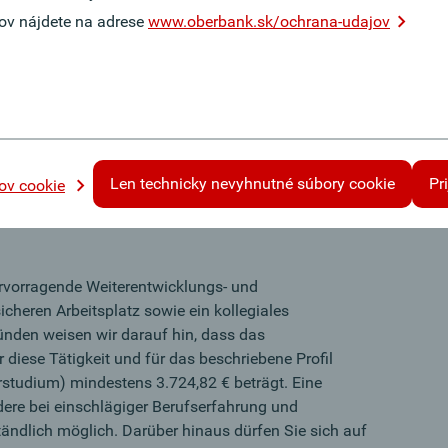
ov nájdete na adrese
www.oberbank.sk/ochrana-udajov
 Erfahrung in der Bearbeitung, Beurteilung und
gen gesammelt.
rganisiert, sind zuverlässig und können komplexe
 sicher auf und bringen eine ausgeprägte Teamplayer-
Len technicky nevyhnutné súbory cookie
Pr
ov cookie
che Affinität mit, interessieren sich für Neue Medien
Daten, Automatisierung und KI.
ervorragende Weiterentwicklungs- und
icheren Arbeitsplatz sowie ein kollegiales
ünden weisen wir darauf hin, dass das
ür diese Tätigkeit und für das beschriebene Profil
studium) mindestens 3.724,82 € beträgt. Eine
dere bei einschlägiger Berufserfahrung und
tändlich möglich. Darüber hinaus dürfen Sie sich auf