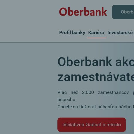
Oberb
Profil banky
Kariéra
Investorské 
Oberbank ak
zamestnávat
Viac než 2.000 zamestnancov pr
úspechu.
Chcete sa tiež stať súčasťou nášho 
Iniciatívna žiadosť o miesto