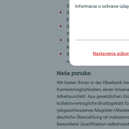
Grundausbildung mit.
Informácie o ochrane údaj
Sie haben idealerweise bereits
Entscheidung von Kreditanträ
Sie arbeiten strukturiert und o
Inhalte rasch erfassen.
Sie kommunizieren klar, treten
Mentalität mit.
Nastavenia súbor
Sie bringen ausgeprägte technis
und verfolgen Trends rund um 
Naša ponuka:
Wir bieten Ihnen in der Oberbank h
Karrieremöglichkeiten, einen krisens
Arbeitsumfeld. Aus gesetzlichen Gr
kollektivvertragliche Bruttogehalt f
(abgeschlossenes Magister-/Master
deutliche Überzahlung ist insbeson
besonderer Qualifikation selbstvers