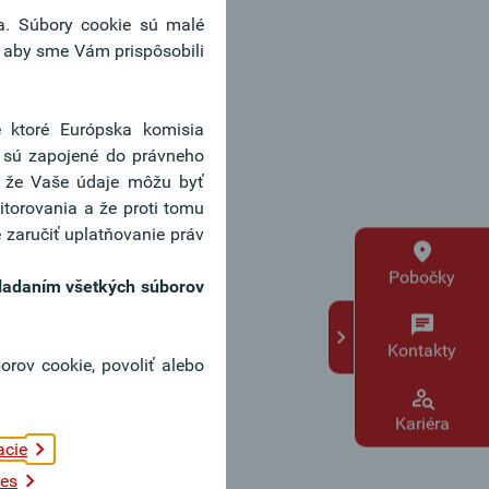
ľa. Súbory cookie sú malé
, aby sme Vám prispôsobili
re ktoré Európska komisia
e sú zapojené do právneho
, že Vaše údaje môžu byť
itorovania a že proti tomu
 zaručiť uplatňovanie práv
Pobočky
ukladaním všetkých súborov
Kontakty
rov cookie, povoliť alebo
Kariéra
acie
es