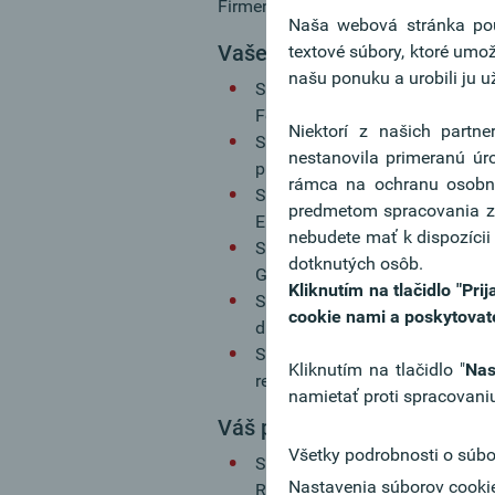
Firmenfinanzierungen.
Naša webová stránka použ
Vaše najdôležitejšie úlohy:
textové súbory, ktoré umo
našu ponuku a urobili ju u
Sie bearbeiten Kreditanträge u
Fokus auf Ihre regionale Zustä
Niektorí z našich partne
Sie treffen Entscheidungen im
nestanovila primeranú úr
professionell an die zuständig
rámca na ochranu osobný
Sie setzen sich aktiv mit KI-g
predmetom spracovania zo 
Ergebnisse kritisch und integri
nebudete mať k dispozícii
Sie unterstützen unsere Kundenb
dotknutých osôb.
Gestaltung von Kreditengagem
Kliknutím na tlačidlo "Pr
Sie stellen die richtlinienkon
cookie nami a poskytovate
die Einhaltung der Oberbank-K
Sie beobachten laufend die wir
Kliknutím na tlačidlo "
Nas
regionalen Einzugsgebiet und l
namietať proti spracovaniu
Váš profil:
Všetky podrobnosti o súbo
Sie verfügen über ein abgesch
Nastavenia súborov cooki
Rechtswissenschaften; idealer