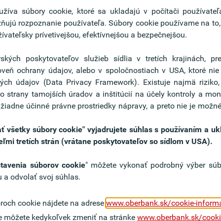
íva súbory cookie, ktoré sa ukladajú v počítači používate
žňujú rozpoznanie používateľa. Súbory cookie používame na to
žívateľsky prívetivejšou, efektívnejšou a bezpečnejšou.
nd -anfragen eigenverantwortlich mit einem klaren
ndigkeit.
rských poskytovateľov služieb sídlia v tretích krajinách, p
 Rahmen Ihrer Eigenkompetenz oder leiten Fälle
oveň ochrany údajov, alebo v spoločnostiach v USA, ktoré ni
en Kompetenzträger:innen weiter.
ch údajov (Data Privacy Framework). Existuje najmä riziko
estützten Auswertungen auseinander, bewerten deren
strany tamojších úradov a inštitúcií na účely kontroly a mon
eren diese verantwortungsvoll in Ihren Arbeitsablauf.
 žiadne účinné právne prostriedky nápravy, a preto nie je možné
erater:innen fachlich bei der strukturierten
ents.
ijať všetky súbory cookie" vyjadrujete súhlas s používaním a 
forme Kreditgestion sicher und achten konsequent auf
ľmi tretích strán (vrátane poskytovateľov so sídlom v USA).
reditstandards.
tschaftliche und rechtliche Entwicklung in Ihrem
tavenia súborov cookie
" môžete vykonať podrobný výber súbo
eiten daraus fundierte Einschätzungen ab.
 a odvolať svoj súhlas.
roch cookie nájdete na adrese
www.oberbank.sk/cookie-inform
lossenes Studium der Wirtschafts- oder
e môžete kedykoľvek zmeniť na stránke
www.oberbank.sk/cooki
weise bringen Sie zusätzlich eine kaufmännische