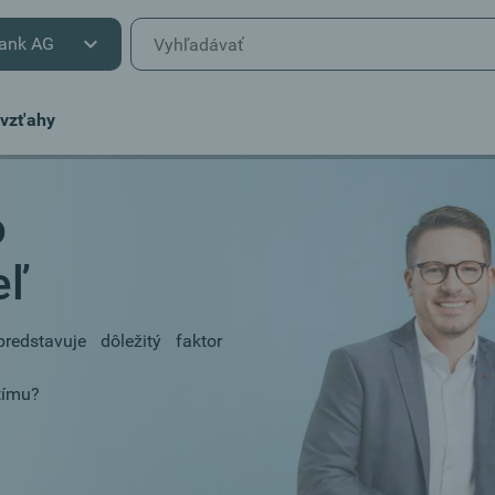
ank AG
vzt'ahy
o
eľ
edstavuje dôležitý faktor
tímu?