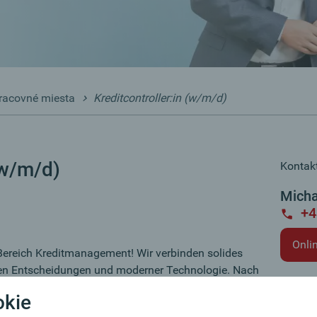
racovné miesta
Kreditcontroller:in (w/m/d)
(w/m/d)
Kontakt
Micha
+4
Onli
Bereich Kreditmanagement! Wir verbinden solides
nen Entscheidungen und moderner Technologie. Nach
hase bearbeiten Sie als Underwriter:in eigenständig
okie
äge und treffen Kreditentscheidungen im Bereich