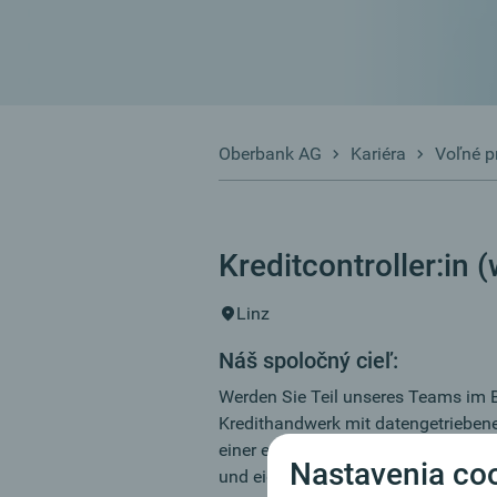
Oberbank AG
Kariéra
Voľné p
Kreditcontroller:in 
Linz
Náš spoločný cieľ:
Werden Sie Teil unseres Teams im 
Kredithandwerk mit datengetriebe
einer entsprechenden Einschulungsp
Nastavenia co
und eigenverantwortlich Kreditantr