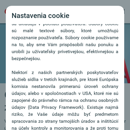
Nastavenia cookie
Naša webová stránka používa súbory cookie, ktoré
sa ukladajú v počítači používateľa. Súbory cookie
sú malé textové súbory, ktoré umožňujú
rozpoznanie používateľa. Súbory cookie používame
na to, aby sme Vám prispôsobili našu ponuku a
urobili ju užívateľsky prívetivejšou, efektívnejšou a
bezpečnejšou.
Niektorí z našich partnerských poskytovateľov
služieb sídlia v tretích krajinách, pre ktoré Európska
komisia nestanovila primeranú úroveň ochrany
Oberbank ako
údajov, alebo v spoločnostiach v USA, ktoré nie sú
zapojené do právneho rámca na ochranu osobných
zamestnávateľ
údajov (Data Privacy Framework). Existuje najmä
riziko, že Vaše údaje môžu byť predmetom
Viac než 2.000 zamestnancov predstavuje dôležitý faktor
spracovania zo strany tamojších úradov a inštitúcií
úspechu.
na účely kontroly a monitorovania a že proti tomu