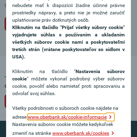
Chcete sa tiež stať súčasťou nášho tímu?
nebudete mať k dispozícii žiadne účinné právne
prostriedky nápravy, a preto nie je možné zaručiť
uplatňovanie práv dotknutých osôb.
Iniciatívna žiadosť o miesto
Kliknutím na tlačidlo "Prijať všetky súbory cookie"
vyjadrujete súhlas s používaním a ukladaním
všetkých súborov cookie nami a poskytovateľmi
tretích strán (vrátane poskytovateľov so sídlom v
USA).
Kliknutím na tlačidlo "
Nastavenia súborov
Táto ponuka pracovného miesta už nie je k
cookie
" môžete vykonať podrobný výber súborov
dispozícii.
cookie, povoliť alebo namietať proti spracovaniu a
odvolať svoj súhlas.
Späť na voľné pracovné miesta
Všetky podrobnosti o súboroch cookie nájdete na
adrese
www.oberbank.sk/cookie-informacie
Nastavenia súborov cookie môžete kedykoľvek
zmeniť na stránke
www.oberbank.sk/cookies