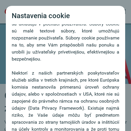
Nastavenia cookie
Naša webová stránka používa súbory cookie, ktoré
sa ukladajú v počítači používateľa. Súbory cookie
sú malé textové súbory, ktoré umožňujú
rozpoznanie používateľa. Súbory cookie používame
na to, aby sme Vám prispôsobili našu ponuku a
urobili ju užívateľsky prívetivejšou, efektívnejšou a
bezpečnejšou.
Niektorí z našich partnerských poskytovateľov
služieb sídlia v tretích krajinách, pre ktoré Európska
komisia nestanovila primeranú úroveň ochrany
Oberbank ako
údajov, alebo v spoločnostiach v USA, ktoré nie sú
zapojené do právneho rámca na ochranu osobných
zamestnávateľ
údajov (Data Privacy Framework). Existuje najmä
riziko, že Vaše údaje môžu byť predmetom
Viac než 2.000 zamestnancov predstavuje dôležitý faktor
spracovania zo strany tamojších úradov a inštitúcií
úspechu.
na účely kontroly a monitorovania a že proti tomu