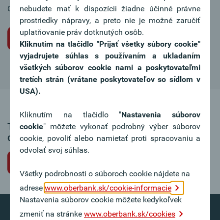
Chcete sa tiež stať súčasťou nášho tímu?
nebudete mať k dispozícii žiadne účinné právne
prostriedky nápravy, a preto nie je možné zaručiť
uplatňovanie práv dotknutých osôb.
Iniciatívna žiadosť o miesto
Kliknutím na tlačidlo "Prijať všetky súbory cookie"
vyjadrujete súhlas s používaním a ukladaním
všetkých súborov cookie nami a poskytovateľmi
tretích strán (vrátane poskytovateľov so sídlom v
USA).
Kliknutím na tlačidlo "
Nastavenia súborov
Táto ponuka pracovného miesta už nie je k
cookie
" môžete vykonať podrobný výber súborov
dispozícii.
cookie, povoliť alebo namietať proti spracovaniu a
odvolať svoj súhlas.
Späť na voľné pracovné miesta
Všetky podrobnosti o súboroch cookie nájdete na
adrese
www.oberbank.sk/cookie-informacie
Nastavenia súborov cookie môžete kedykoľvek
zmeniť na stránke
www.oberbank.sk/cookies