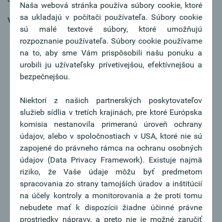
Naša webová stránka používa súbory cookie, ktoré
sa ukladajú v počítači používateľa. Súbory cookie
Vaše najdôležitejšie úlohy:
sú malé textové súbory, ktoré umožňujú
Sie sind Relationship-Manager:in für unsere
rozpoznanie používateľa. Súbory cookie používame
Firmenkund:innen im Zielsegment KMU und
na to, aby sme Vám prispôsobili našu ponuku a
Corporates
urobili ju užívateľsky prívetivejšou, efektívnejšou a
Sie sind zuständig für alle Finanzierungsfragen sowie
bezpečnejšou.
das Passiv- und Dienstleistungsgeschäft
Sie gewinnen auf kreative Art Neukund:innen, gerne
Niektorí z našich partnerských poskytovateľov
auch mit Hilfe unserer erprobten
služieb sídlia v tretích krajinách, pre ktoré Európska
Akquisitionsstrategien
komisia nestanovila primeranú úroveň ochrany
Durch Erkennen von Cross-Selling-Potentialen
údajov, alebo v spoločnostiach v USA, ktoré nie sú
forcieren Sie den Verkauf
zapojené do právneho rámca na ochranu osobných
Im Sinne einer individuellen Begleitung haben Sie die
údajov (Data Privacy Framework). Existuje najmä
wirtschaftliche Situation von Neu- und
riziko, že Vaše údaje môžu byť predmetom
Bestandskund:innen im Auge
spracovania zo strany tamojších úradov a inštitúcií
Sie repräsentieren die Oberbank nach außen, pflegen
na účely kontroly a monitorovania a že proti tomu
aktiv Ihr Netzwerk und beobachten laufend den
nebudete mať k dispozícii žiadne účinné právne
regionalen Markt
prostriedky nápravy, a preto nie je možné zaručiť