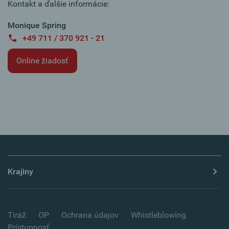
Kontakt a ďalšie informácie:
Monique Spring
+49 711 / 370 921 - 21
Online žiadosť
Krajiny
Tiráž
OP
Ochrana údajov
Whistleblowing
Prístupnosť