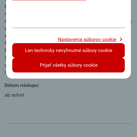
können Sie unsere Erfolgsgeschichte mit Ihren Ideen selbst
mitgestalten. Die Oberbank bietet Ihnen nicht nur eine über
den Tarifvertrag privater Banken hinausgehende Vergütung,
sondern auch zahlreiche attraktive Benefits, wie unsere
einzigartige Aktienbeteiligung, betriebliche Altersvorsorge,
Nastavenia súborov cookie
flexible Arbeitszeitgestaltung, Essensbons, bankeigene
Ferienwohnungen für Ihren Urlaub und umfassende
Len technicky nevyhnutné súbory cookie
Gesundheitsangebote für Körper & Geist. Auch Sie sind
anders, weil…? Dann reden wir darüber - wir freuen uns auf
Prijať všetky súbory cookie
Ihre Bewerbung.
Dátum nástupu:
ab sofort