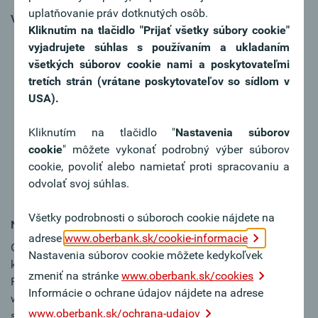
uplatňovanie práv dotknutých osôb.
Váš profil:
Kliknutím na tlačidlo "Prijať všetky súbory cookie"
Sie verfügen über eine abgeschlossene
vyjadrujete súhlas s používaním a ukladaním
Bankausbildung sowie mehrjährige Berufserfahrung
všetkých súborov cookie nami a poskytovateľmi
im Firmenkundengeschäft einer Bank
tretích strán (vrátane poskytovateľov so sídlom v
Sie sind ein kommunikationsstarker Verkaufsprofi mit
USA).
Überzeugungskraft
Engagement, Zielorientierung, Teamgeist und
Kliknutím na tlačidlo "
Nastavenia súborov
Diplomatie sind für Sie keine Fremdworte
cookie
" môžete vykonať podrobný výber súborov
Durch Ihre regionale Verbundenheit verfügen Sie über
cookie, povoliť alebo namietať proti spracovaniu a
ein eigenes Netzwerk zum Aufbau von
odvolať svoj súhlas.
Kundenbeziehungen und kennen Ihr Einzugsgebiet
Všetky podrobnosti o súboroch cookie nájdete na
Naša ponuka:
adrese
www.oberbank.sk/cookie-informacie
Oberbank ist anders, weil wir als unabhängige,
Nastavenia súborov cookie môžete kedykoľvek
kundennahe, erfolgreiche Regionalbank im gehobenen
zmeniť na stránke
www.oberbank.sk/cookies
Firmenkundensegment kontinuierlich wachsen. Damit
Informácie o ochrane údajov nájdete na adrese
wachsen auch die Chancen für unsere Mitarbeiter:innen,
www.oberbank.sk/ochrana-udajov
sich beruflich und persönlich weiterzuentwickeln. Hier