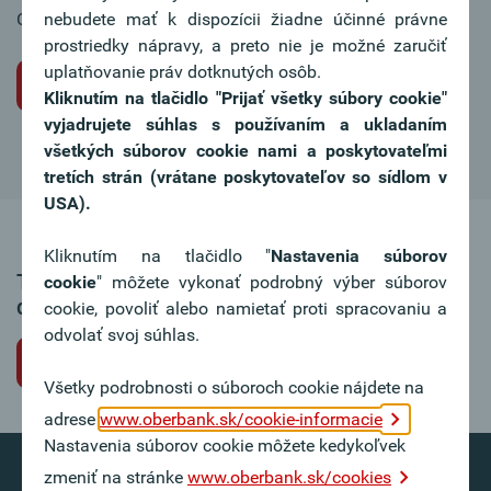
Chcete sa tiež stať súčasťou nášho tímu?
nebudete mať k dispozícii žiadne účinné právne
prostriedky nápravy, a preto nie je možné zaručiť
uplatňovanie práv dotknutých osôb.
Iniciatívna žiadosť o miesto
Kliknutím na tlačidlo "Prijať všetky súbory cookie"
vyjadrujete súhlas s používaním a ukladaním
všetkých súborov cookie nami a poskytovateľmi
tretích strán (vrátane poskytovateľov so sídlom v
USA).
Kliknutím na tlačidlo "
Nastavenia súborov
Táto ponuka pracovného miesta už nie je k
cookie
" môžete vykonať podrobný výber súborov
dispozícii.
cookie, povoliť alebo namietať proti spracovaniu a
odvolať svoj súhlas.
Späť na voľné pracovné miesta
Všetky podrobnosti o súboroch cookie nájdete na
adrese
www.oberbank.sk/cookie-informacie
Nastavenia súborov cookie môžete kedykoľvek
zmeniť na stránke
www.oberbank.sk/cookies