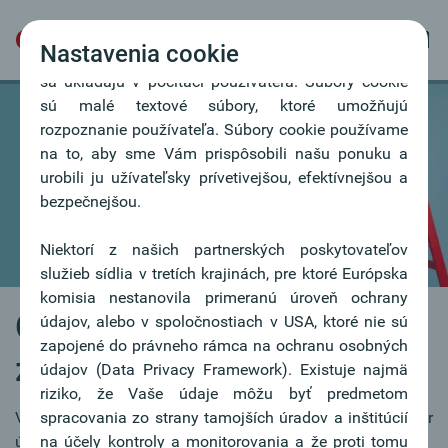
Nastavenia cookie
Naša webová stránka používa súbory cookie, ktoré
sa ukladajú v počítači používateľa. Súbory cookie
sú malé textové súbory, ktoré umožňujú
rozpoznanie používateľa. Súbory cookie používame
na to, aby sme Vám prispôsobili našu ponuku a
urobili ju užívateľsky prívetivejšou, efektívnejšou a
bezpečnejšou.
Niektorí z našich partnerských poskytovateľov
služieb sídlia v tretích krajinách, pre ktoré Európska
komisia nestanovila primeranú úroveň ochrany
Oberbank ako
údajov, alebo v spoločnostiach v USA, ktoré nie sú
zapojené do právneho rámca na ochranu osobných
zamestnávateľ
údajov (Data Privacy Framework). Existuje najmä
riziko, že Vaše údaje môžu byť predmetom
Viac než 2.000 zamestnancov predstavuje dôležitý faktor
spracovania zo strany tamojších úradov a inštitúcií
úspechu.
na účely kontroly a monitorovania a že proti tomu